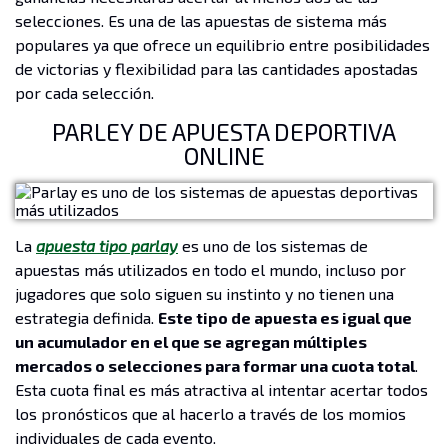
selecciones. Es una de las apuestas de sistema más
populares ya que ofrece un equilibrio entre posibilidades
de victorias y flexibilidad para las cantidades apostadas
por cada selección.
PARLEY DE APUESTA DEPORTIVA
ONLINE
La
apuesta tipo parlay
es uno de los sistemas de
apuestas más utilizados en todo el mundo, incluso por
jugadores que solo siguen su instinto y no tienen una
estrategia definida.
Este tipo de apuesta es igual que
un acumulador en el que se agregan múltiples
mercados o selecciones para formar una cuota total
.
Esta cuota final es más atractiva al intentar acertar todos
los pronósticos que al hacerlo a través de los momios
individuales de cada evento.