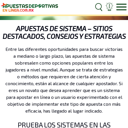
TEMAS
MENU
APUESTAS DE SISTEMA – SITIOS
DESTACADOS, CONSEJOS Y ESTRATEGIAS
Entre las diferentes oportunidades para buscar victorias
a mediano o largo plazo, las apuestas de sistema
sobresalen como opciones populares entre los
jugadores a nivel mundial. Aunque se trata de estrategias
o métodos que requieren de cierta atención y
conocimiento, están al alcance de cualquier apostador. Si
eres un novato que desea aprender que es un sistema
para apostar en línea o un usuario experimentado con el
objetivo de implementar este tipo de apuesta con más
eficacia, has llegado al lugar indicado.
PRUEBA LOS SISTEMAS EN LAS