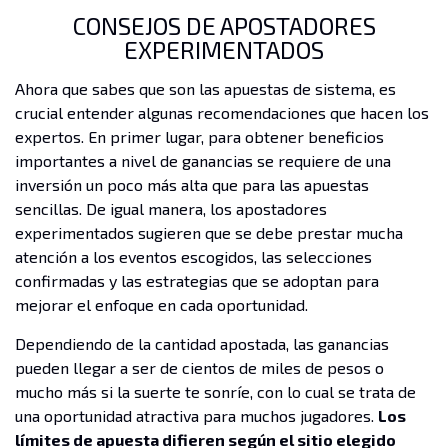
CONSEJOS DE APOSTADORES
EXPERIMENTADOS
Ahora que sabes que son las apuestas de sistema, es
crucial entender algunas recomendaciones que hacen los
expertos. En primer lugar, para obtener beneficios
importantes a nivel de ganancias se requiere de una
inversión un poco más alta que para las apuestas
sencillas. De igual manera, los apostadores
experimentados sugieren que se debe prestar mucha
atención a los eventos escogidos, las selecciones
confirmadas y las estrategias que se adoptan para
mejorar el enfoque en cada oportunidad.
Dependiendo de la cantidad apostada, las ganancias
pueden llegar a ser de cientos de miles de pesos o
mucho más si la suerte te sonríe, con lo cual se trata de
una oportunidad atractiva para muchos jugadores.
Los
límites de apuesta difieren según el sitio elegido