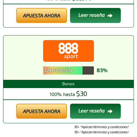
Leer reseña
APUESTA AHORA
83%
Bonos
$30
100%
hasta
Leer reseña
APUESTA AHORA