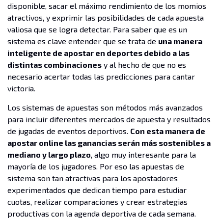
disponible, sacar el máximo rendimiento de los momios
atractivos, y exprimir las posibilidades de cada apuesta
valiosa que se logra detectar. Para saber que es un
sistema es clave entender que se trata de
una manera
inteligente de apostar en deportes debido a las
distintas combinaciones
y al hecho de que no es
necesario acertar todas las predicciones para cantar
victoria.
Los sistemas de apuestas son métodos más avanzados
para incluir diferentes mercados de apuesta y resultados
de jugadas de eventos deportivos.
Con esta manera de
apostar online las ganancias serán más sostenibles a
mediano y largo plazo
, algo muy interesante para la
mayoría de los jugadores. Por eso las apuestas de
sistema son tan atractivas para los apostadores
experimentados que dedican tiempo para estudiar
cuotas, realizar comparaciones y crear estrategias
productivas con la agenda deportiva de cada semana.