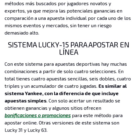
métodos más buscados por jugadores novatos y
expertos, ya que mejora las potenciales ganancias en
comparación a una apuesta individual por cada uno de los
mismos eventos y mercados, sin tener un riesgo
demasiado alto.
SISTEMA LUCKY-15 PARA APOSTAR EN
LÍNEA
Con este sistema para apuestas deportivas hay muchas
combinaciones a partir de solo cuatro selecciones. En
total tienes cuatro apuestas sencillas, seis dobles, cuatro
triples y un acumulador de cuatro jugadas.
Es similar al
sistema Yankee, con la diferencia de que incluye
apuestas simples
. Con solo acertar un resultado se
obtienen ganancias y algunos sitios ofrecen
bonificaciones o promociones
para este método para
apostar online. Otras versiones de este sistema son
Lucky 31 y Lucky 63.