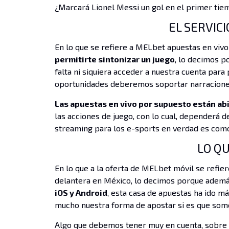
¿Marcará Lionel Messi un gol en el primer tie
EL SERVIC
En lo que se refiere a MELbet apuestas en viv
permitirte sintonizar un juego
, lo decimos p
falta ni siquiera acceder a nuestra cuenta para
oportunidades deberemos soportar narraciones
Las apuestas en vivo por supuesto están ab
las acciones de juego, con lo cual, dependerá 
streaming para los e-sports en verdad es como 
LO QU
En lo que a la oferta de MELbet móvil se refie
delantera en México, lo decimos porque adem
iOS y Android
, esta casa de apuestas ha ido m
mucho nuestra forma de apostar si es que somo
Algo que debemos tener muy en cuenta, sobre to