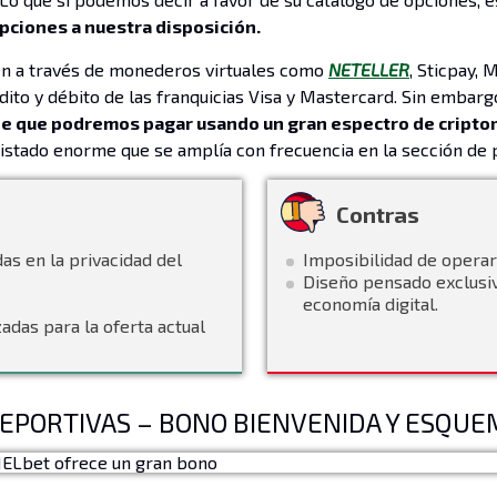
ciones a nuestra disposición.
cen a través de monederos virtuales como
NETELLER
, Sticpay,
édito y débito de las franquicias Visa y Mastercard. Sin embar
de que podremos pagar usando un gran espectro de cript
istado enorme que se amplía con frecuencia en la sección de 
Contras
as en la privacidad del
Imposibilidad de operar
Diseño pensado exclusi
economía digital.
das para la oferta actual
EPORTIVAS – BONO BIENVENIDA Y ESQU