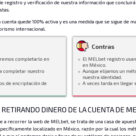
 de registro y verificación de nuestra información que conclu
stas.
a cuenta quede 100% activa y es una medida que se sigue de m
rorismo internacional.
Contras
odremos completarlo en
El MELbet registro usa
en México.
a completar nuestro
Aunque elijamos un méto
nuestra identidad.
os de encriptación de
A veces tarda en llegar 
 RETIRANDO DINERO DE LA CUENTA DE M
e a recorrer la web de MELbet, se trata de una casa de apue
específicamente localizado en México, razón por la cual los mé
. Lo que sí podemos decir a favor de su catálogo de opciones, 