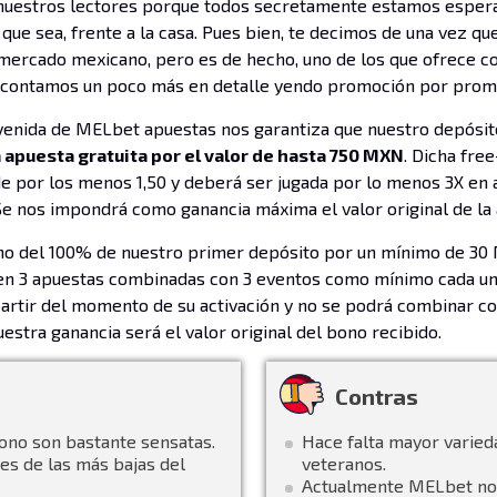
 nuestros lectores porque todos secretamente estamos esper
 que sea, frente a la casa. Pues bien, te decimos de una vez
mercado mexicano, pero es de hecho, uno de los que ofrece c
e contamos un poco más en detalle yendo promoción por prom
enida de MELbet apuestas nos garantiza que nuestro depósit
apuesta gratuita por el valor de hasta 750 MXN
. Dicha fre
de por los menos 1,50 y deberá ser jugada por lo menos 3X e
e nos impondrá como ganancia máxima el valor original de la a
o del 100% de nuestro primer depósito por un mínimo de 30
n 3 apuestas combinadas con 3 eventos como mínimo cada una 
 partir del momento de su activación y no se podrá combinar c
stra ganancia será el valor original del bono recibido.
Contras
ono son bastante sensatas.
Hace falta mayor varied
es de las más bajas del
veteranos.
Actualmente MELbet no 