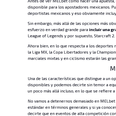
Antes de ver MELbet cómo hacer una apuesta, 
disponible para los apostadores mexicanos. Pu
deportistas mexicanos y eso obviamente incluye
Sin embargo, más allá de las opciones más obv
esfuerzo en verdad grande para
incluir una g
League of Legends y por supuesto, Starcraft 2.
Ahora bien, en lo que respecta a los deportes
la Liga MX, la Copa Libertadores y la Champion
marciales mixtas y en ciclismo estarán las gr
M
Una de las características que distingue a un
disponibles y podemos decirte sin temor a equ
un poco más allá incluso, en lo que se refiere 
No vamos a detenernos demasiado en MELbet có
estándar en términos generales y si ya conoce
decirte que en eventos de alta competición c