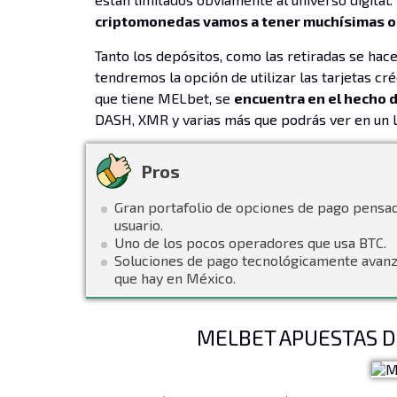
criptomonedas vamos a tener muchísimas op
Tanto los depósitos, como las retiradas se ha
tendremos la opción de utilizar las tarjetas cr
que tiene MELbet, se
encuentra en el hecho 
DASH, XMR y varias más que podrás ver en un l
Pros
Gran portafolio de opciones de pago pensad
usuario.
Uno de los pocos operadores que usa BTC.
Soluciones de pago tecnológicamente avanza
que hay en México.
MELBET APUESTAS D