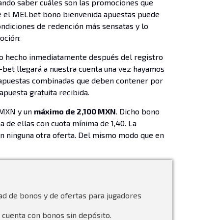
ando saber cuáles son las promociones que
 que el MELbet bono bienvenida apuestas puede
ondiciones de redención más sensatas y lo
oción:
o hecho inmediatamente después del registro
e-bet llegará a nuestra cuenta una vez hayamos
n apuestas combinadas que deben contener por
puesta gratuita recibida.
 MXN y un
máximo de 2,100 MXN
. Dicho bono
de ellas con cuota mínima de 1,40. La
on ninguna otra oferta. Del mismo modo que en
ad de bonos y de ofertas para jugadores
cuenta con bonos sin depósito.