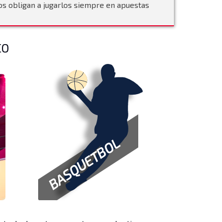
s obligan a jugarlos siempre en apuestas
CO
BASQUETBOL