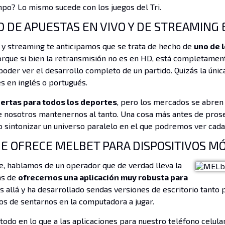
mpo? Lo mismo sucede con los juegos del Tri.
IO DE APUESTAS EN VIVO Y DE STREAMING
o y streaming te anticipamos que se trata de hecho de
uno de 
orque si bien la retransmisión no es en HD, está completament
 poder ver el desarrollo completo de un partido. Quizás la únic
 en inglés o portugués.
iertas para todos los deportes
, pero los mercados se abren 
de nosotros mantenernos al tanto. Una cosa más antes de proseg
sintonizar un universo paralelo en el que podremos ver cada 
E OFRECE MELBET PARA DISPOSITIVOS M
re, hablamos de un operador que de verdad lleva la
ás de
ofrecernos una aplicación muy robusta para
ás allá y ha desarrollado sendas versiones de escritorio tant
s de sentarnos en la computadora a jugar.
do en lo que a las aplicaciones para nuestro teléfono celular