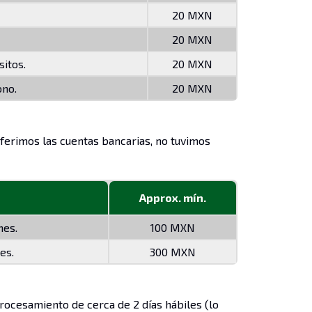
20 MXN
20 MXN
sitos.
20 MXN
ono.
20 MXN
eferimos las cuentas bancarias, no tuvimos
Approx. mín.
nes.
100 MXN
es.
300 MXN
rocesamiento de cerca de 2 días hábiles (lo