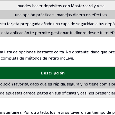
puedes hacer depósitos con Mastercard y Visa.
una opción práctica si manejas dinero en efectivo.
sta tarjeta prepagada añade una capa de seguridad a tus depó
esta aplicación te permite gestionar tu dinero desde tu teléf
na lista de opciones bastante corta. No obstante, dado que pr
 completa de métodos de retiro incluye:
Descripción
opción favorita, dado que es rápida, segura y no tiene comisio
 de apuestas ofrece pagos en sus oficinas y casinos presencial
nstantánea. Por otro lado, los retiros tuvieron un tiempo de p